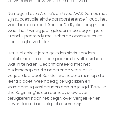
za
28 november 2026
van
20 u.
tot
23 u.
Na negen Lotto Arena’s en twee AFAS Domes met
zijn succesvolle eindejaarsconference ‘Houdt het
voor bekeken’ keert Xander De Rycke terug naar
waar het twintig jaar geleden mee begon: pure
stand-upcomedy met scherpe observaties en
persoonlijke verhalen.
Het is al enkele jaren geleden sinds Xanders
laatste update op een podium. Er valt dus heel
wat in te halen. Geconfronteerd met het
ouderschap en zijn naderende veertigste
verjaardag doet Xander wat iedere man op die
leeftijd doet: weemoedig terugblikken en
krampachtig vasthouden aan zijn jeugd. ‘Back to
the Beginning’ is een comedyshow over
terugkeren naar het begin, over vergelijken en
onverbloemd nostalgisch durven zijn.