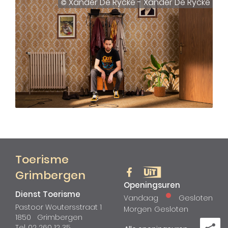
Xander De Rycke - Xander De Rycke
Toerisme
Grimbergen
Volg
Volg
Openingsuren
Dienst Toerisme
ons
ons
Vandaag
Gesloten
op
op
Adres
Pastoor Woutersstraat 1
Morgen
Gesloten
Facebook
UiT
1850
Grimbergen
in
Tel.
02 260 12 35