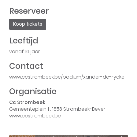
Reserveer
Koop tickets
Leeftijd
vanaf
16
jaar
Contact
Website
www.ccstrombeek.be/podium/xander-de-rycke
Organisatie
Cc Strombeek
Gemeenteplein 1
,
1853
Strombeek-Bever
Website
www.ccstrombeek.be