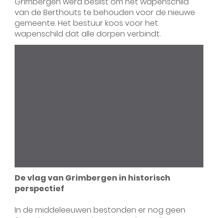
Grimbergen werd beslist om het wapenschild
van de Berthouts te behouden voor de nieuwe
gemeente. Het bestuur koos voor het
wapenschild dat alle dorpen verbindt.
Wist je dat ...
… het wapen en de vlag eigendom zijn van de
gemeente? Dat betekent dat je ze niet
zomaar mag gebruiken. Zo mag je
bijvoorbeeld geen reclame maken met
daarop een afbeelding van het wapen of de
vlag. Wil je er toch gebruik van maken, dan
moet je hiervoor schriftelijk toestemming
vragen aan het lokaal bestuur.
De vlag van Grimbergen in historisch
perspectief
In de middeleeuwen bestonden er nog geen