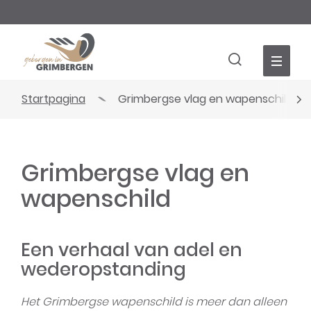
Wat
Naar
Z
is
inhoud
jouw
Toerisme
vraag?
Grimbergen
Zoek
tonen
Startpagina
Grimbergse vlag en wapenschild
/
scro
verbergen
naa
Grimbergse vlag en
link
wapenschild
Een verhaal van adel en
wederopstanding
Het Grimbergse wapenschild is meer dan alleen