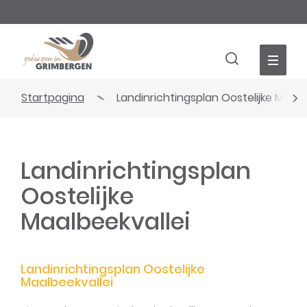
Wat
Naar
Z
is
inhoud
jouw
Toerisme
vraag?
Grimbergen
Zoek
tonen
Startpagina
Landinrichtingsplan Oostelijke Maalb
/
scro
verbergen
naa
Landinrichtingsplan
link
Oostelijke
Maalbeekvallei
Landinrichtingsplan Oostelijke
Maalbeekvallei