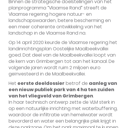
Binnen de strategische doelstellingen van het
planprogramma “Vlaamse Rand” streeft de
Vlaamse regering hogere natuur- en
landschapswaarden, betere bescherming en
een meer coherente ontwikkeling van het
landschap in de Vlaamse Rand na.
Op 14 april 2020 keurde de Vlaamse regering het
landinrichtingsplan Oostelijke Maalbeekvallei
goed. Dat deel van de Maalbeekvallei loopt van
de kern van Grimbergen tot aan het kanaal. De
volgende jaren wordt ruim 2 miljoen euro
geïnvesteerd in de Maalbeekvallei.
Het
eerste deeldossier
betrof de
aanleg van
een nieuw publiek park van 4 ha ten zuiden
van het vliegveld van Grimbergen
.
In haar technisch ontwerp zette de VLM sterk in
op een natuurlijke inrichting met waterbuffering,
waardoor de infiltratie van hemelwater wordt
bevorderd en water een belangrijke plek krijgt in
deze parkzone. Om het park maximaal te kunnen