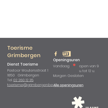
Toerisme
Grimbergen
Volg
Volg
Openingsuren
Dienst Toerisme
ons
ons
Vandaag
open van
9
op
op
Adres
Pastoor Woutersstraat 1
u.
tot
12 u.
Facebook
UiT
1850
Grimbergen
Morgen
Gesloten
in
Tel.
02 260 12 35
Vlaanderen
E-
toerisme
@
grimbergen.be
Dienst
Alle openingsuren
mail
Toerisme